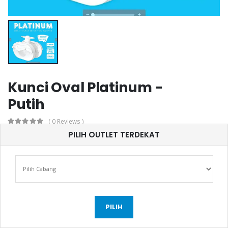
Kunci Oval Platinum -
Putih
( 0 Reviews )
PILIH OUTLET TERDEKAT
Rp.35.000
KATEGORI :
DOOR & WINDOW
CATATAN :
PILIH